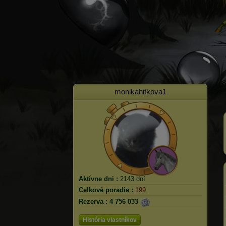
monikahitkova1
Aktívne dni :
2143 dní
Celkové poradie :
199.
Rezerva :
4 756 033
História vlastníkov