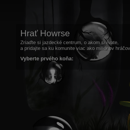
Hrať Howrse
Zriaďte si jazdecké centrum, o akom snívate,
a pridajte sa ku komunite viac ako miliónov hráčov
Vyberte prvého koňa: