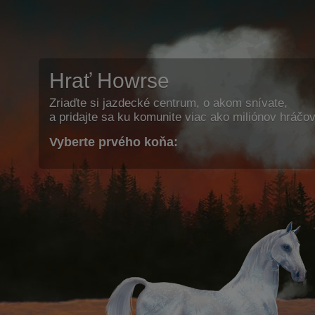
Hrať Howrse
Zriaďte si jazdecké centrum, o akom snívate,
a pridajte sa ku komunite viac ako miliónov hráčov
Vyberte prvého koňa: