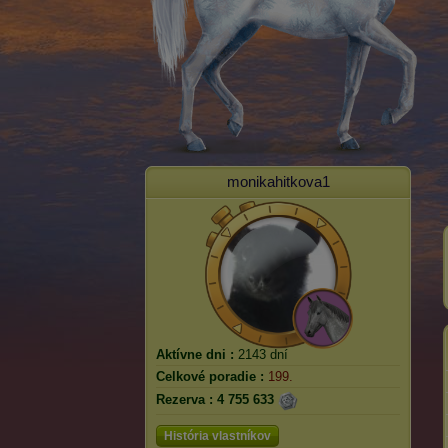
monikahitkova1
Aktívne dni :
2143 dní
Celkové poradie :
199.
Rezerva :
4 755 633
História vlastníkov