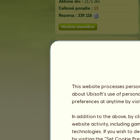
Aktívne dni :
2171 dní
Celkové poradie :
13.
Rezerva :
339 116
História vlastníkov
Poradie
Celkové poradie
Hodnotenie plemena
Víťazné poradie
This website processes persona
about Ubisoft's use of persona
preferences at anytime by visi
In addition to the above, by c
website activity, including ga
technologies. If you wish to d
by visiting the “Set Cookie Pr