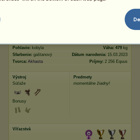
skákanie
981.73
De
Vlastnosti
Genetika
Bonus
Plemeno:
Írsky lovecký kôň
Vek:
30 rokov
Druhy:
Jazdecký kôň
Výška:
171
cm
Pohlavie:
kobyla
Váha:
479
kg
Sfarbenie:
gaštanový
Dátum narodenia:
15.03.2023
Tvorca:
Akhasta
Príjmy:
2 256 Equus
Výstroj
Predmety
Súťaže
momentálne žiadny!
Bonusy
Víťazstvá