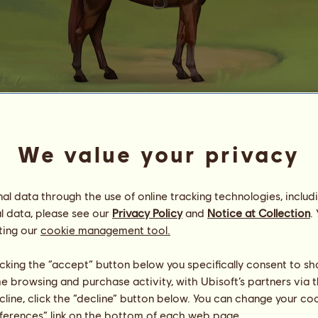
4335.29
We value your privacy
« ꜱᴛᴇᴇᴅꜱ ᴏꜰ ᴛʜᴇ ᴇɴᴅ »
Energia
80
%
10:00
Zdravie
29
%
l data through the use of online tracking technologies, includ
Morálka
100
%
l data, please see our
Privacy Policy
and
Notice at Collection
.
ting our
cookie management tool.
Schopnosti
Spolu:
14908.31
výdrž
3883.74
licking the “accept” button below you specifically consent to s
rýchlosť
1238.93
me browsing and purchase activity, with Ubisoft’s partners via t
drezúra
4670.40
ecline, click the “decline” button below. You can change your c
cval
3971.71
eferences” link on the bottom of each web page.
klus
161.80