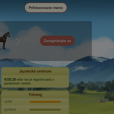
Prihlasovacie meno
Zaregistrujte sa
Jazdecké centrum
4335.29
ešte nie je registrovaná v
jazdeckom centre.
Tréning
výdrž
rýchlosť