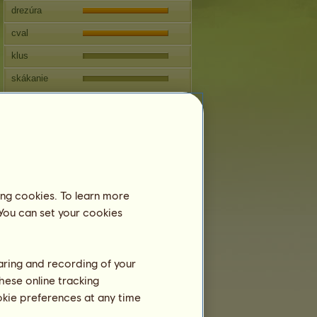
drezúra
cval
klus
skákanie
Preteky
Táto kobyla sa špecializuje na
Westernové jazdenie.
Reprodukcia
Informácia
ing cookies. To learn more
Ďalšie pripustenie: 30 rokov 10 mesiacov
 You can set your cookies
Pripustenia:
13
Rodokmeň
haring and recording of your
Potomok
hese online tracking
ookie preferences at any time