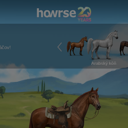
ráčov!
Arabský kôň