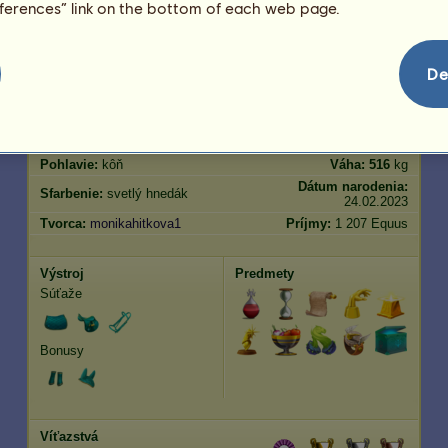
eferences” link on the bottom of each web page.
skákanie
136.97
De
Vlastnosti
Genetika
Bonus
?
Plemeno:
Lipican
Vek:
4 roky 8 mesiacov
Druhy:
Okrídlený jazdecký
Výška:
166
cm
jednorožec
Pohlavie:
kôň
Váha:
516
kg
Dátum narodenia:
Sfarbenie:
svetlý hnedák
24.02.2023
Tvorca:
monikahitkova1
Príjmy:
1 207 Equus
Výstroj
Predmety
Súťaže
Bonusy
Víťazstvá