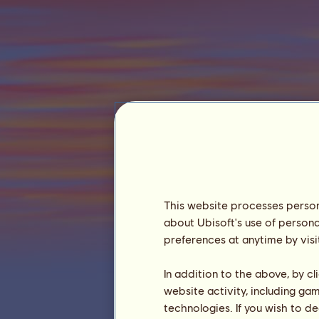
monikahitkova1
This website processes persona
about Ubisoft's use of persona
preferences at anytime by visi
Aktívne dni :
2143 dní
Celkové poradie :
199.
In addition to the above, by c
Rezerva :
4 755 833
website activity, including ga
technologies. If you wish to d
História vlastníkov