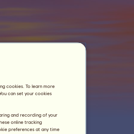
Jazdecké centrum
Trojrožec
ešte nie je registrovaný v
jazdeckom centre.
Tréning
ing cookies. To learn more
výdrž
 You can set your cookies
rýchlosť
drezúra
haring and recording of your
cval
hese online tracking
klus
ookie preferences at any time