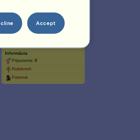
skákanie
Preteky
cline
Accept
Tento kôň sa špecializuje na
Anglické jazdenie.
Reprodukcia
Informácia
Pripustenia:
0
Rodokmeň
Potomok