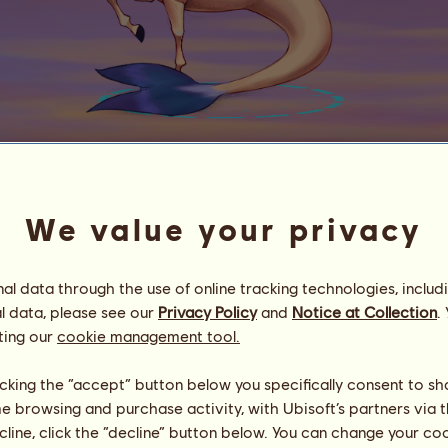
Trojrožec
» * Monika's Family * «
We value your privacy
Energia
49
%
12:00
Zdravie
100
%
l data through the use of online tracking technologies, includ
Morálka
100
%
l data, please see our
Privacy Policy
and
Notice at Collection
.
ting our
cookie management tool.
Schopnosti
Spolu:
4126.88
výdrž
291.75
rýchlosť
954.69
licking the “accept” button below you specifically consent to s
drezúra
1762.48
me browsing and purchase activity, with Ubisoft’s partners via t
cval
637.18
ecline, click the “decline” button below. You can change your c
klus
343.82