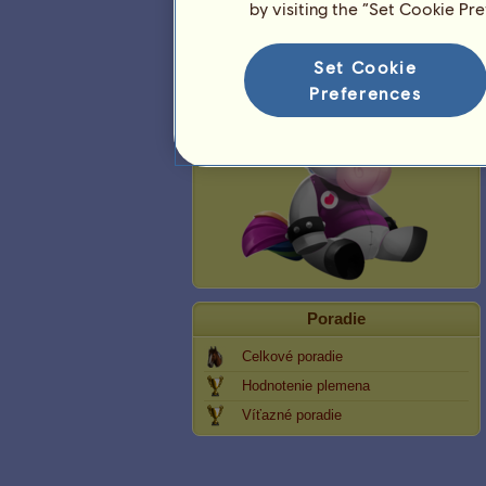
by visiting the “Set Cookie Pr
Plyšový jednorožec
Set Cookie
Preferences
Poradie
Celkové poradie
Hodnotenie plemena
Víťazné poradie