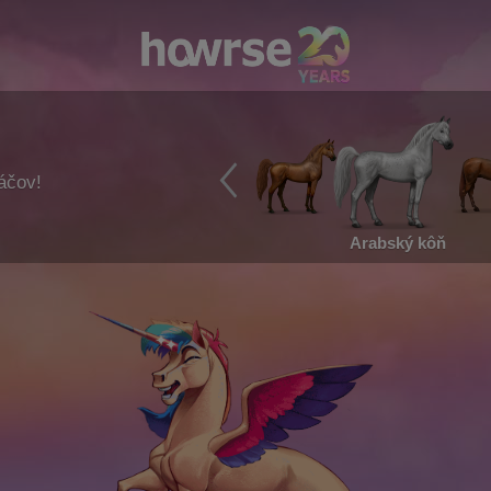
ráčov!
Arabský kôň