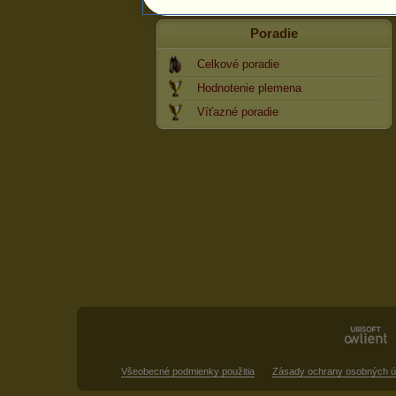
Poradie
Celkové poradie
Hodnotenie plemena
Víťazné poradie
Všeobecné podmienky použitia
Zásady ochrany osobných ú