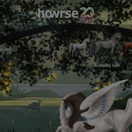
ráčov!
Arabský kôň