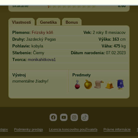
skákanie
8.60
Vlastnosti
Genetika
Bonus
Plemeno:
Frízsky kôň
Vek:
2 roky 8 mesiacov
Druhy:
Jazdecký Pegas
Výška:
163
cm
Pohlavie:
kobyla
Váha:
475
kg
Sfarbenie:
Čierny
Dátum narodenia:
07.02.2023
Tvorca:
monikahitkova1
Výstroj
Predmety
momentálne žiadny!
dajov
Podmienky predaja
Licencia koncového používateľa
Právne informácie