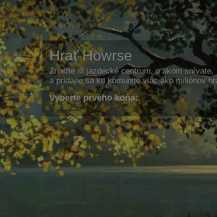
Hrať Howrse
Zriaďte si jazdecké centrum, o akom snívate,
a pridajte sa ku komunite viac ako miliónov h
Vyberte prvého koňa: