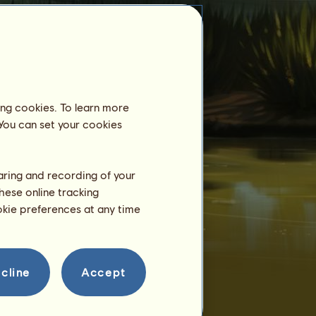
ing cookies. To learn more
 You can set your cookies
Jazdecké centrum
Blue Babe
ešte nie je registrovaná v
jazdeckom centre.
haring and recording of your
hese online tracking
Tréning
ookie preferences at any time
výdrž
rýchlosť
drezúra
cline
Accept
cval
klus