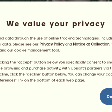
We value your privacy
l data through the use of online tracking technologies, includ
l data, please see our
Privacy Policy
and
Notice at Collection
.
Blue Babe
ting our
cookie management tool.
» * Monika's Family * «
Energia
94
%
licking the “accept” button below you specifically consent to s
08:00
Zdravie
100
%
me browsing and purchase activity, with Ubisoft’s partners via t
Morálka
100
%
ecline, click the “decline” button below. You can change your c
eferences” link on the bottom of each web page.
Schopnosti
Spolu:
1153.40
výdrž
117.16
rýchlosť
107.31
De
drezúra
815.25
cval
8.60
klus
96.48