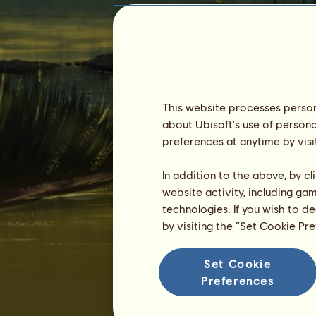
This website processes persona
about Ubisoft's use of persona
monikahitkova1
preferences at anytime by visi
In addition to the above, by c
website activity, including ga
technologies. If you wish to d
by visiting the “Set Cookie Pr
Aktívne dni :
2143 dní
Set Cookie
Celkové poradie :
199.
Preferences
Rezerva :
4 756 033
História vlastníkov