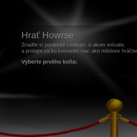
Hrať Howrse
Zriaďte si jazdecké centrum, o akom snívate,
a pridajte sa ku komunite viac ako miliónov hráčov
Vyberte prvého koňa: