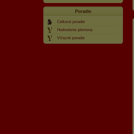
Poradie
Celkové poradie
Hodnotenie plemena
Víťazné poradie