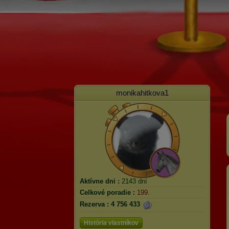
monikahitkova1
Aktívne dni :
2143 dní
Celkové poradie :
199.
Rezerva :
4 756 433
História vlastníkov