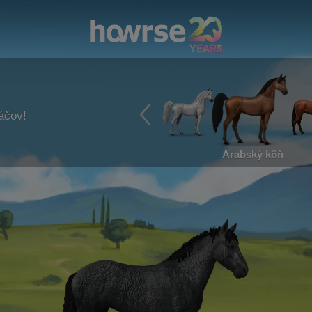
ráčov!
Arabský kôň