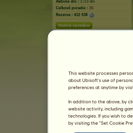
Aktívne dni :
1723 dní
Celkové poradie :
36.
Rezerva :
412 438
História vlastníkov
Poradie
Celkové poradie
Hodnotenie plemena
Víťazné poradie
This website processes persona
about Ubisoft's use of persona
preferences at anytime by visi
In addition to the above, by c
website activity, including ga
technologies. If you wish to d
by visiting the “Set Cookie Pr