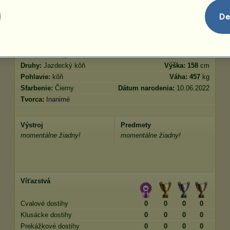
skákanie
0.00
De
Vlastnosti
Genetika
Bonus
Plemeno:
Curly
Vek:
26 rokov 6 mesiacov
Druhy:
Jazdecký kôň
Výška:
158
cm
Pohlavie:
kôň
Váha:
457
kg
Sfarbenie:
Čierny
Dátum narodenia:
10.06.2022
Tvorca:
Inanimé
Výstroj
Predmety
momentálne žiadny!
momentálne žiadny!
Víťazstvá
Cvalové dostihy
0
0
0
0
Klusácke dostihy
0
0
0
0
Prekážkové dostihy
0
0
0
0