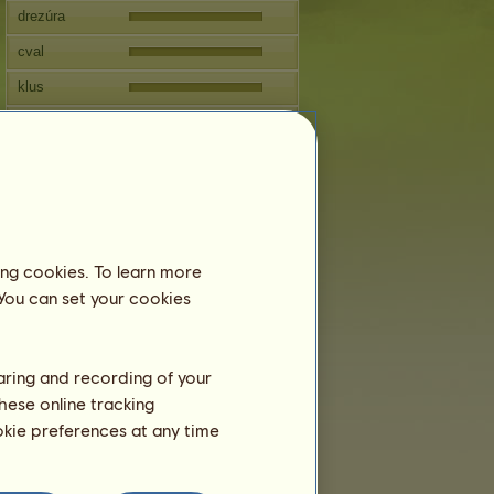
drezúra
cval
klus
skákanie
Reprodukcia
Informácia
Pripustenia:
0
Rodokmeň
ing cookies. To learn more
 You can set your cookies
Potomok
haring and recording of your
hese online tracking
ookie preferences at any time