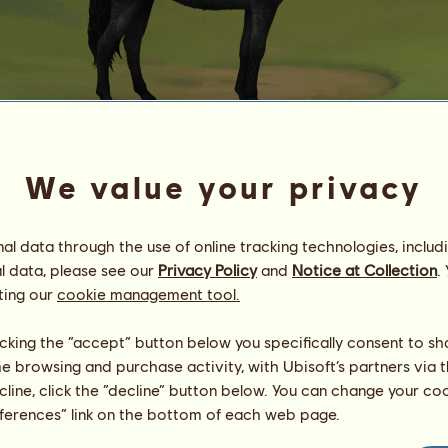
We value your privacy
Automatický nákup
vallée de l'enfer
l data through the use of online tracking technologies, includ
Energia
70
%
11:00
Zdravie
77
%
l data, please see our
Privacy Policy
and
Notice at Collection
.
Morálka
100
%
ting our
cookie management tool.
Schopnosti
Spolu:
27.61
licking the “accept” button below you specifically consent to s
výdrž
0.00
me browsing and purchase activity, with Ubisoft’s partners via t
rýchlosť
13.81
ecline, click the “decline” button below. You can change your c
drezúra
13.81
eferences” link on the bottom of each web page.
cval
0.00
klus
0.00