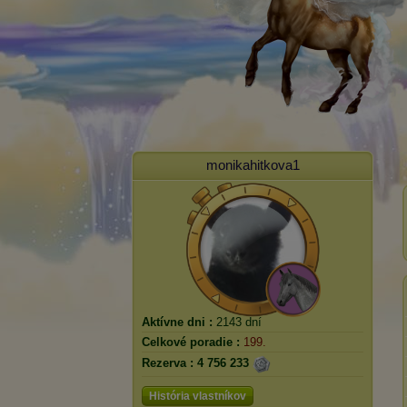
monikahitkova1
Aktívne dni :
2143 dní
Celkové poradie :
199.
Rezerva :
4 756 233
História vlastníkov