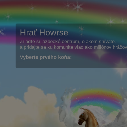
Hrať Howrse
Zriaďte si jazdecké centrum, o akom snívate,
a pridajte sa ku komunite viac ako miliónov hráčov
Vyberte prvého koňa: