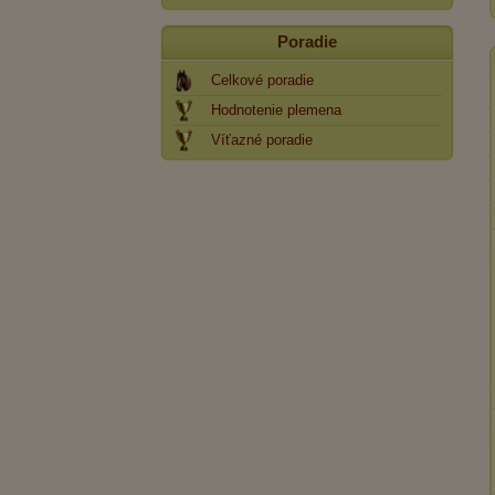
Poradie
Celkové poradie
Hodnotenie plemena
Víťazné poradie