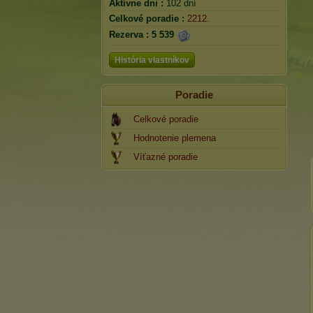
Aktívne dni :
102 dní
Celkové poradie :
2212.
Rezerva :
5 539
História vlastníkov
Poradie
Celkové poradie
Hodnotenie plemena
Víťazné poradie