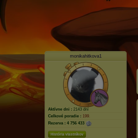
monikahitkova1
Aktívne dni :
2143 dní
Celkové poradie :
199.
Rezerva :
4 756 433
História vlastníkov