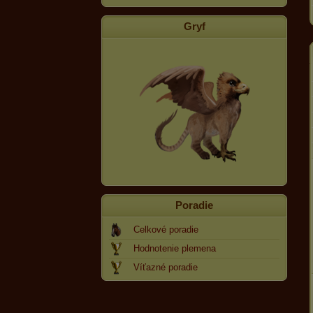
Gryf
Poradie
Celkové poradie
Hodnotenie plemena
Víťazné poradie