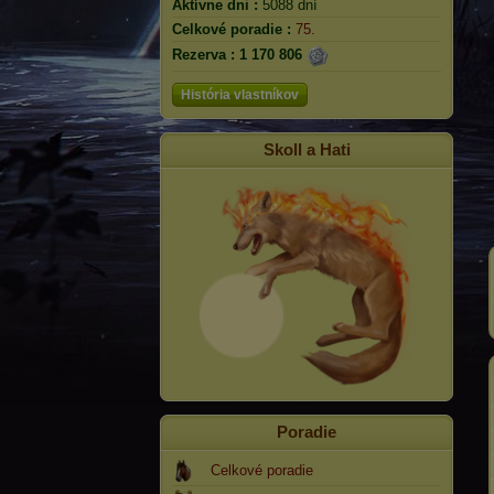
Aktívne dni :
5088 dní
Celkové poradie :
75.
Rezerva :
1 170 806
História vlastníkov
Skoll a Hati
Poradie
Celkové poradie