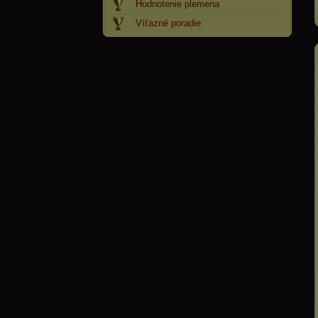
Hodnotenie plemena
Víťazné poradie