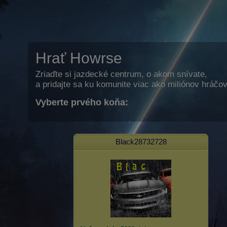
Hrať Howrse
Zriaďte si jazdecké centrum, o akom snívate,
a pridajte sa ku komunite viac ako miliónov hráčov
Vyberte prvého koňa:
Black28732728