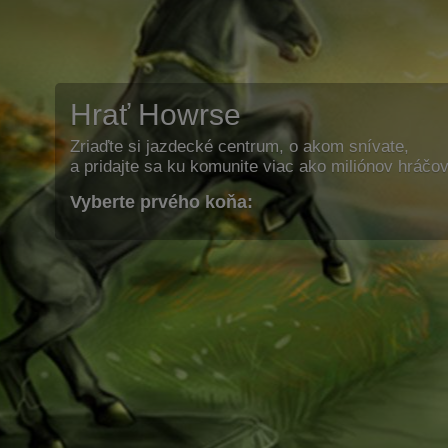
Hrať Howrse
Zriaďte si jazdecké centrum, o akom snívate,
a pridajte sa ku komunite viac ako miliónov hráčov
Vyberte prvého koňa: