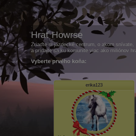
Hrať Howrse
Zriaďte si jazdecké centrum, o akom snívate,
a pridajte sa ku komunite viac ako miliónov h
Vyberte prvého koňa:
erika123