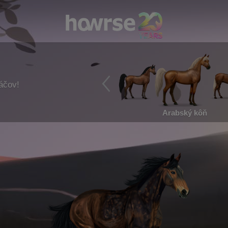
ráčov!
Arabský kôň