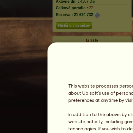
Aktívne dni :
4307 dní
Celkové poradie :
22.
Rezerva :
21 634 732
História vlastníkov
Grizly
This website processes persona
about Ubisoft's use of persona
preferences at anytime by visi
In addition to the above, by c
Poradie
website activity, including ga
Celkové poradie
technologies. If you wish to d