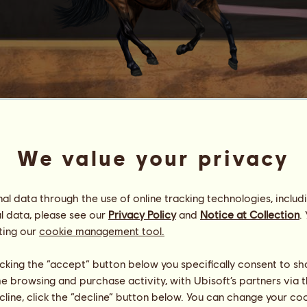
Meringue
Champion of my ♥
We value your privacy
Energia
100
%
09:00
Zdravie
100
%
Morálka
100
%
l data through the use of online tracking technologies, includ
l data, please see our
Privacy Policy
and
Notice at Collection
.
ting our
cookie management tool.
Schopnosti
Spolu:
673.53
výdrž
185.10
rýchlosť
65.35
licking the “accept” button below you specifically consent to s
drezúra
99.58
me browsing and purchase activity, with Ubisoft’s partners via t
cval
44.63
ecline, click the “decline” button below. You can change your c
klus
218.83