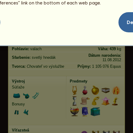
eferences” link on the bottom of each web page.
skákanie
60.03
Vlastnosti
Genetika
Bonus
De
Plemeno:
Tennesseesky
Vek:
243 rokov
mimochodník
Druhy:
Jazdecký Pegas
Výška:
153
cm
Pohlavie:
valach
Váha:
439
kg
Dátum narodenia:
Sfarbenie:
svetlý hnedák
11.08.2012
Tvorca:
Chovateľ vo výslužbe
Príjmy:
1 105 076 Equus
Výstroj
Predmety
Súťaže
Bonusy
Víťazstvá