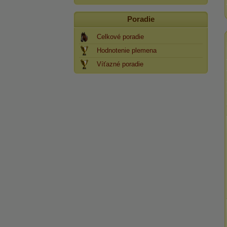
Poradie
Celkové poradie
Hodnotenie plemena
Víťazné poradie