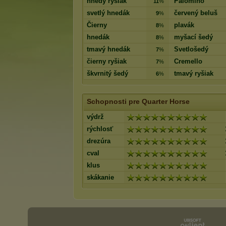
hnedý ryšiak
Palomino
11
%
svetlý hnedák
červený beluš
9
%
Čierny
plavák
8
%
hnedák
myšací šedý
8
%
tmavý hnedák
Svetlošedý
7
%
čierny ryšiak
Cremello
7
%
škvrnitý šedý
tmavý ryšiak
6
%
Schopnosti pre Quarter Horse
výdrž
rýchlosť
drezúra
cval
klus
skákanie