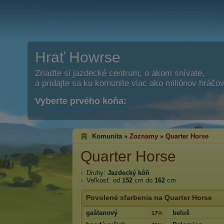
Hrať Howrse
Zriaďte si jazdecké centrum, o akom snívate,
a pridajte sa ku komunite viac ako miliónov hráčov
Vyberte prvého koňa:
Komunita »
Zoznamy
»
Quarter Horse
Quarter Horse
Druhy:
Jazdecký kôň
Veľkosť: od
152
cm do
162
cm
Povolené sfarbenia na Quarter Horse
gaštanový
beluš
17
%