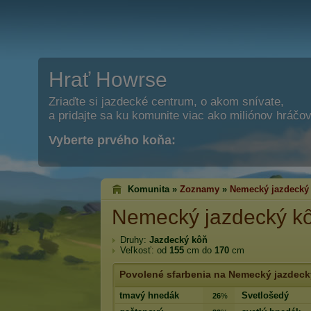
Hrať Howrse
Zriaďte si jazdecké centrum, o akom snívate,
a pridajte sa ku komunite viac ako miliónov hráčov
Vyberte prvého koňa:
Komunita »
Zoznamy
»
Nemecký jazdecký
Nemecký jazdecký k
Druhy:
Jazdecký kôň
Veľkosť: od
155
cm do
170
cm
Povolené sfarbenia na Nemecký jazdeck
tmavý hnedák
Svetlošedý
26
%