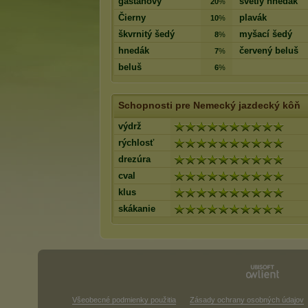
gaštanový
svetlý hnedák
20
%
Čierny
plavák
10
%
škvrnitý šedý
myšací šedý
8
%
hnedák
červený beluš
7
%
beluš
6
%
Schopnosti pre Nemecký jazdecký kôň
výdrž
rýchlosť
drezúra
cval
klus
skákanie
Všeobecné podmienky použitia
Zásady ochrany osobných údajov