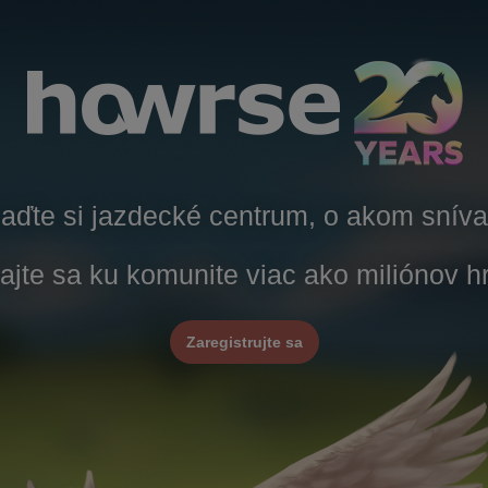
iaďte si jazdecké centrum, o akom sníva
dajte sa ku komunite viac ako miliónov h
Zaregistrujte sa