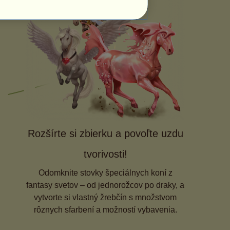
Rozšírte si zbierku a povoľte uzdu
tvorivosti!
Odomknite stovky špeciálnych koní z
fantasy svetov – od jednorožcov po draky, a
vytvorte si vlastný žrebčín s množstvom
rôznych sfarbení a možností vybavenia.