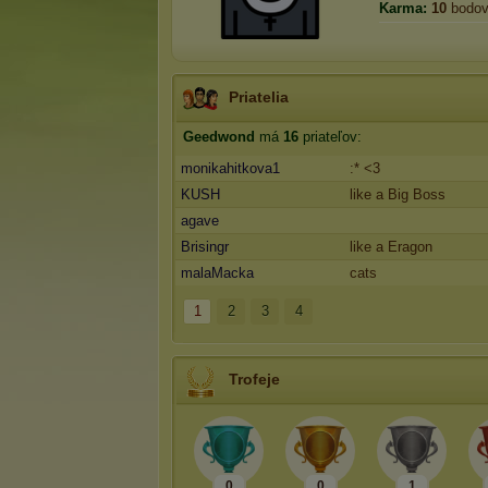
Karma:
10
bodo
Priatelia
Geedwond
má
16
priateľov:
monikahitkova1
:* <3
KUSH
like a Big Boss
agave
Brisingr
like a Eragon
malaMacka
cats
1
2
3
4
Trofeje
0
0
1