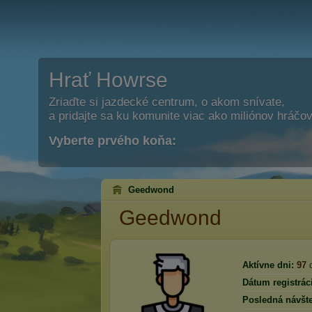
Hrať Howrse
Zriaďte si jazdecké centrum, o akom snívate,
a pridajte sa ku komunite viac ako miliónov hráčov
Vyberte prvého koňa:
Geedwond
Geedwond
Aktívne dni:
97
d
Dátum registrác
Posledná návšte