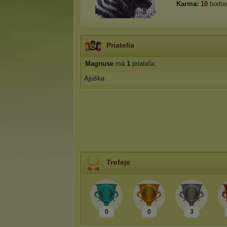
Karma:
10
bodo
Priatelia
Magnuse
má
1
priateľa:
Ajuška
Trofeje
0
0
3