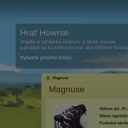
Hrať Howrse
Zriaďte si jazdecké centrum, o akom snívate,
a pridajte sa ku komunite viac ako miliónov hráčov
Vyberte prvého koňa:
Magnuse
Magnuse
Aktívne dni:
95
d
Dátum registrác
Posledná návšte