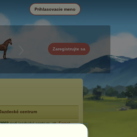
Prihlasovacie meno
Zaregistrujte sa
Jazdecké centrum
2003
riadi jazdecké centrum
Forest
.
: