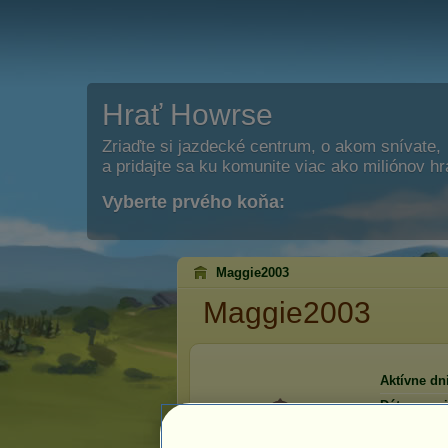
Hrať Howrse
Zriaďte si jazdecké centrum, o akom snívate,
a pridajte sa ku komunite viac ako miliónov h
Vyberte prvého koňa:
Maggie2003
Maggie2003
Aktívne dni
Dátum regi
Posledná n