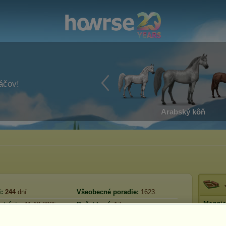
ráčov!
Arabský kôň
:
244
dní
Všeobecné poradie:
1623.
Maggie
strácie:
11.10.2025
Počet koní:
17
Rezerva:
216 229
ávšteva:
07.08.2026
Prestíž