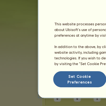
Karma:
10
Priatelia
This website processes persona
about Ubisoft's use of persona
Maggie2003
má
1
priateľa:
preferences at anytime by visi
Laurus09_19
In addition to the above, by c
website activity, including ga
technologies. If you wish to d
by visiting the “Set Cookie Pr
Trofeje
Set Cookie
Preferences
0
0
1