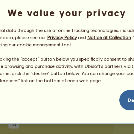
Počet 
bodov
Počet 
We value your privacy
Blahoželania
l data through the use of online tracking technologies, includ
l data, please see our
Privacy Policy
and
Notice at Collection
.
Hráč
Maggie2003
dostal
11
blahoželanie (ia/í),
vrátane aktuálnych:
ting our
cookie management tool.
hryzalkahrabalka
pred 130 dní
Ajuška
pred 130 dní
licking the “accept” button below you specifically consent to s
lilo
pred 130 dní
me browsing and purchase activity, with Ubisoft’s partners via t
Kristy23
pred 130 dní
ecline, click the “decline” button below. You can change your c
Thuringwethil
pred 130 dní
eferences” link on the bottom of each web page.
De
33