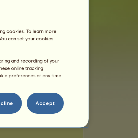
miest:
4
zvyšných miest:
4
ing cookies. To learn more
 You can set your cookies
haring and recording of your
hese online tracking
ookie preferences at any time
cline
Accept