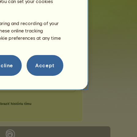
 You can set your cookies
haring and recording of your
hese online tracking
ookie preferences at any time
cline
Accept
braziť históriu tímu