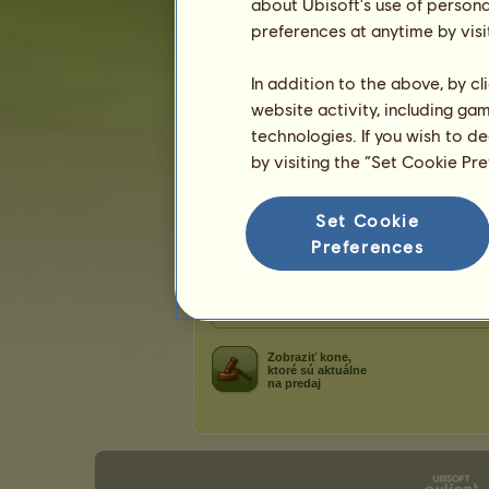
about Ubisoft's use of persona
Karma:
10
preferences at anytime by visi
In addition to the above, by c
Priatelia
website activity, including ga
technologies. If you wish to d
has
zatiaľ nemá žiadnych priateľov.
by visiting the “Set Cookie Pr
Set Cookie
Kone patriace hráčovi has
Preferences
Kone
Pominuteľné plemená
Vyberte záložku na zobrazenie koní!
Zobraziť kone,
ktoré sú aktuálne
na predaj