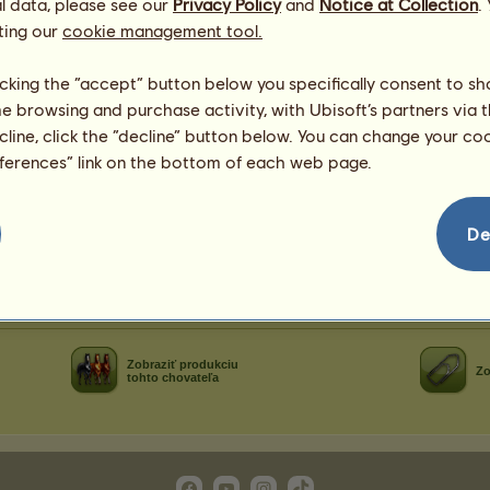
l data, please see our
Privacy Policy
and
Notice at Collection
.
bodov
ting our
cookie management tool.
licking the “accept” button below you specifically consent to s
Blahoželania
me browsing and purchase activity, with Ubisoft’s partners via t
ecline, click the “decline” button below. You can change your c
..
Buďte prvý/á, čo zablahoželá
has
za hru!
eferences” link on the bottom of each web page.
De
Zobraziť produkciu
Zo
tohto chovateľa