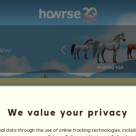
ráčov!
Arabský kôň
We value your privacy
:
2
dni
Všeobecné poradie:
3569.
strácie:
03.06.2025
Počet koní:
1
l data through the use of online tracking technologies, includ
Rezerva:
2 834
ávšteva:
03.06.2025