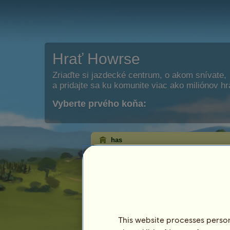
Hrať Howrse
Zriaďte si jazdecké centrum, o akom snívate,
a pridajte sa ku komunite viac ako miliónov h
Vyberte prvého koňa:
has
has
Aktívne dni
Dátum regi
This website processes persona
Posledná n