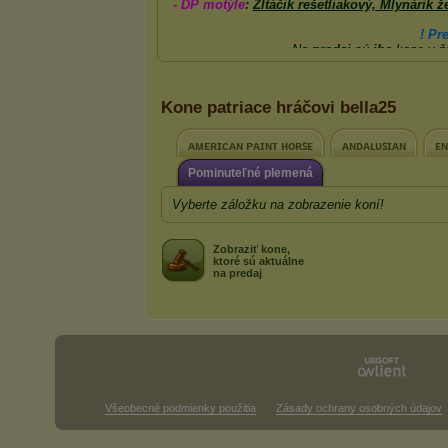
Kone patriace hráčovi bella25
ᴀᴍᴇʀɪᴄᴀɴ ᴘᴀɪɴᴛ ʜᴏʀꜱᴇ
ᴀɴᴅᴀʟᴜꜱɪᴀɴ
ᴇɴ
Pominuteľné plemená
Vyberte záložku na zobrazenie koní!
Zobraziť kone,
ktoré sú aktuálne
na predaj
Všeobecné podmienky použitia
Zásady ochrany osobných údajov