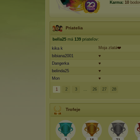
Karma:
10
bodo
Priatelia
bella25
má
139
priateľov:
Moja zlatá❤️
kika k
bibiana2001
♥
Dangerka
♥
belinda25
♥
Mon
♥
1
2
3
...
26
27
28
Trofeje