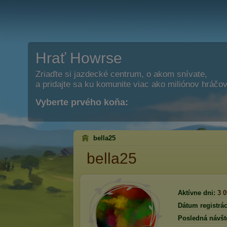
Hrať Howrse
Zriaďte si jazdecké centrum, o akom snívate,
a pridajte sa ku komunite viac ako miliónov hráčov
Vyberte prvého koňa:
bella25
bella25
Aktívne dni:
3 
Dátum registrác
Posledná návšt