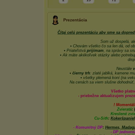
2
15
71
Prezentácia