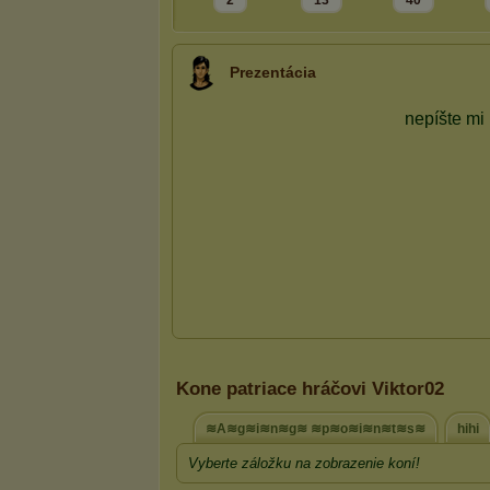
2
13
40
Prezentácia
Kone patriace hráčovi Viktor02
≋A≋g≋i≋n≋g≋ ≋p≋o≋i≋n≋t≋s≋
hihi
Vyberte záložku na zobrazenie koní!