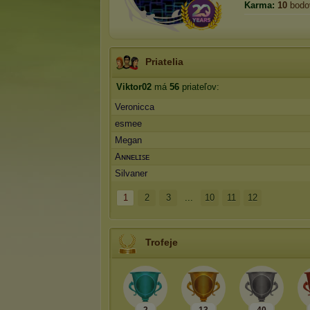
Karma:
10
bodo
Priatelia
Viktor02
má
56
priateľov:
Veronicca
esmee
Megan
Aɴɴᴇʟɪꜱᴇ
Silvaner
1
2
3
...
10
11
12
Trofeje