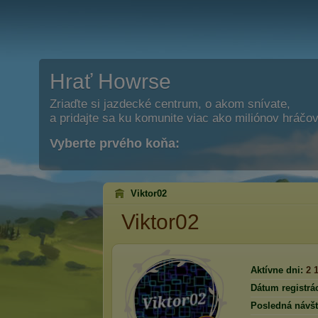
Hrať Howrse
Zriaďte si jazdecké centrum, o akom snívate,
a pridajte sa ku komunite viac ako miliónov hráčov
Vyberte prvého koňa:
Viktor02
Viktor02
Aktívne dni:
2 
Dátum registrác
Posledná návšt