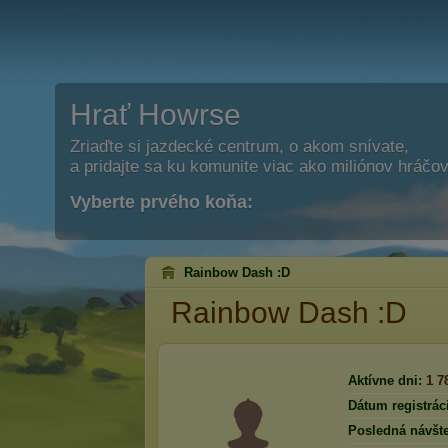
Hrať Howrse
Zriaďte si jazdecké centrum, o akom snívate,
a pridajte sa ku komunite viac ako miliónov hráčov
Vyberte prvého koňa:
Rainbow Dash :D
Rainbow Dash :D
Aktívne dni:
1 7
Dátum registrác
Posledná návšte