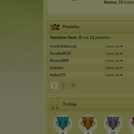
Karma:
10
bodo
Priatelia
Rainbow Dash :D
má
13
priateľov:
monikahitkova1
Love ya ♥
Annabell626
Love ya ♥
Monty9999
Love ya ♥
andulka
Love ya ♥
bejby229
Love ya ♥
1
2
3
Trofeje
0
2
17