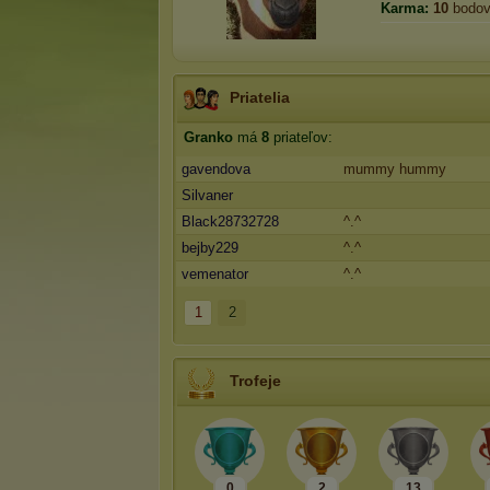
Karma:
10
bodo
Priatelia
Granko
má
8
priateľov:
gavendova
mummy hummy
Silvaner
Black28732728
^.^
bejby229
^.^
vemenator
^.^
1
2
Trofeje
0
2
13