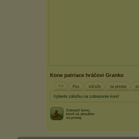
Kone patriace hráčovi Granko
^.^
Pas
súťaže
na predaj
s
Vyberte záložku na zobrazenie koní!
Zobraziť kone,
ktoré sú aktuálne
na predaj