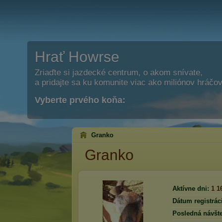
Hrať Howrse
Zriaďte si jazdecké centrum, o akom snívate,
a pridajte sa ku komunite viac ako miliónov hráčov
Vyberte prvého koňa:
Granko
Granko
Aktívne dni:
1 1
Dátum registrác
Posledná návšte