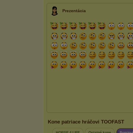
Prezentácia
Kone patriace hráčovi TOOFAST
HORSE 4 LIFE
Ostatné kone
Pominu