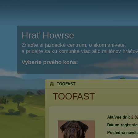
Hrať Howrse
Zriaďte si jazdecké centrum, o akom snívate,
a pridajte sa ku komunite viac ako miliónov hráčov
Vyberte prvého koňa:
TOOFAST
TOOFAST
Aktívne dni:
2 8
Dátum registrác
Posledná návšte