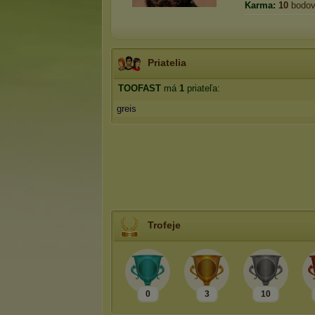
Karma:
10
bodo
Priatelia
TOOFAST
má
1
priateľa:
greis
Trofeje
0
3
10