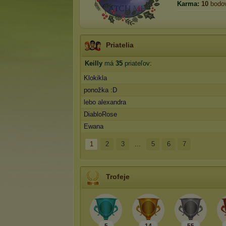
Karma:
10
bodo
Priatelia
Keilly
má
35
priateľov:
Klokikla
ponožka :D
lebo alexandra
DiabloRose
Ewana
1
2
3
...
5
6
7
Trofeje