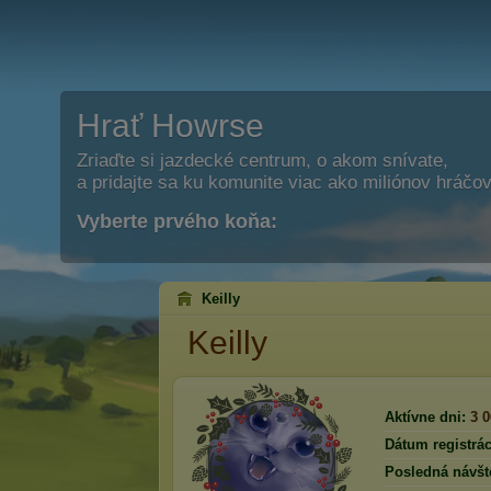
Hrať Howrse
Zriaďte si jazdecké centrum, o akom snívate,
a pridajte sa ku komunite viac ako miliónov hráčov
Vyberte prvého koňa:
Keilly
Keilly
Aktívne dni:
3 
Dátum registrác
Posledná návšt