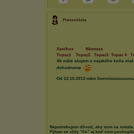
5
14
55
Prezentácia