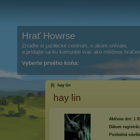
Hrať Howrse
Zriaďte si jazdecké centrum, o akom snívate,
a pridajte sa ku komunite viac ako miliónov hráčov
Vyberte prvého koňa:
hay lin
hay lin
Aktívne dni:
1 8
Dátum registrác
Posledná návšt