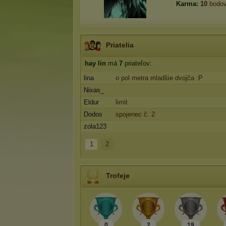
Karma:
10
bodo
Priatelia
hay lin
má
7
priateľov:
lina
o pol metra mladšie dvojča :P
Nixas_
Eldur
limit
Dodos
spojenec č. 2
zola123
1
2
Trofeje
0
2
19