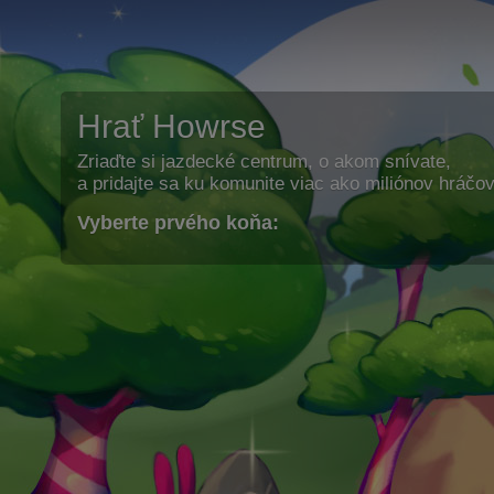
Hrať Howrse
Zriaďte si jazdecké centrum, o akom snívate,
a pridajte sa ku komunite viac ako miliónov hráčov
Vyberte prvého koňa: