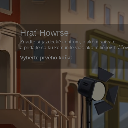
Hrať Howrse
Zriaďte si jazdecké centrum, o akom snívate,
a pridajte sa ku komunite viac ako miliónov hráčov
Vyberte prvého koňa: