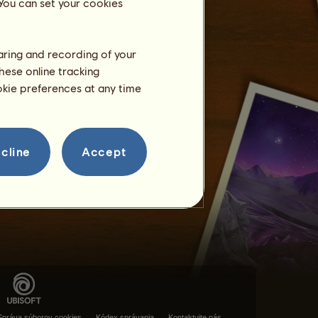
 You can set your cookies
haring and recording of your
hese online tracking
ookie preferences at any time
cline
Accept
Správa súborov cookies
Kódex správania
Kontaktujte nás