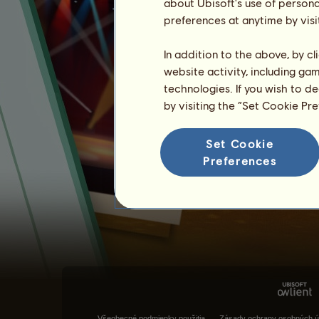
about Ubisoft's use of persona
preferences at anytime by visi
In addition to the above, by c
website activity, including ga
technologies. If you wish to d
by visiting the “Set Cookie Pr
Set Cookie
Preferences
Všeobecné podmienky použitia
Zásady ochrany osobných ú