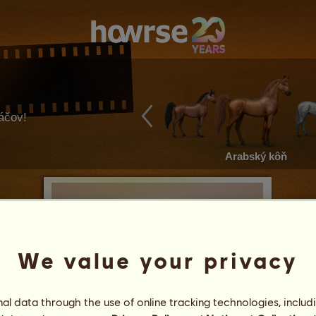
ráčov!
Arabský kôň
We value your privacy
l data through the use of online tracking technologies, includ