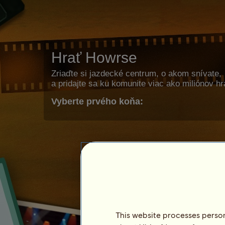
Hrať Howrse
Zriaďte si jazdecké centrum, o akom snívate,
a pridajte sa ku komunite viac ako miliónov h
Vyberte prvého koňa:
This website processes persona