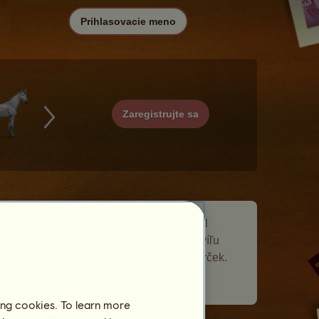
Prihlasovacie meno
Zaregistrujte sa
Oceánia je putovný kôň, ktorý sa objavil
v
Komunita
udalosti Putovné kone. Chvíľu
zostal vo vašom žrebčíne a dal vám darček.
Počet navštívených hráčov:
350
ing cookies. To learn more