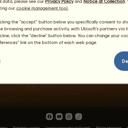
l data, please see our
Privacy Policy
and
Notice at Collection
.
ting our
cookie management tool.
licking the “accept” button below you specifically consent to s
me browsing and purchase activity, with Ubisoft’s partners via t
ecline, click the “decline” button below. You can change your c
eferences” link on the bottom of each web page.
Oceánia
De
dajov
Podmienky predaja
Licencia koncového používateľa
Právne informácie