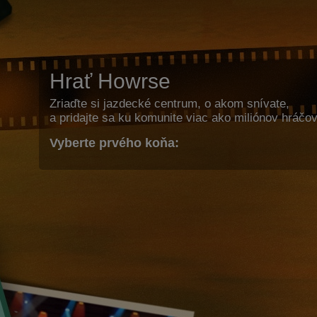
Hrať Howrse
Zriaďte si jazdecké centrum, o akom snívate,
a pridajte sa ku komunite viac ako miliónov hráčov
Vyberte prvého koňa: