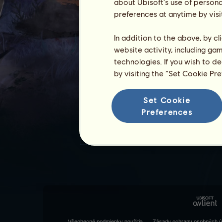
about Ubisoft's use of persona
preferences at anytime by visi
In addition to the above, by c
website activity, including ga
technologies. If you wish to d
by visiting the “Set Cookie Pr
Set Cookie
Preferences
Všeobecné podmienky použitia
Zásady ochrany osobných ú