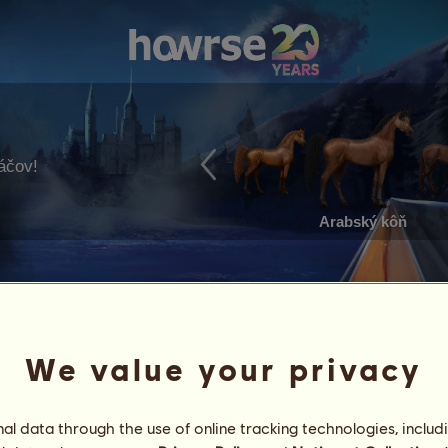
ráčov!
Arabský kôň
We value your privacy
l data through the use of online tracking technologies, includ