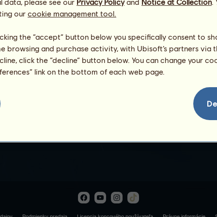
l data, please see our
Privacy Policy
and
Notice at Collection
.
ting our
cookie management tool.
licking the “accept” button below you specifically consent to s
me browsing and purchase activity, with Ubisoft’s partners via t
ecline, click the “decline” button below. You can change your c
eferences” link on the bottom of each web page.
Minotaurus
De
dajov
Podmienky predaja
Licencia koncového používateľa
Právne informácie