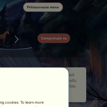
Prihlasovacie meno
Zaregistrujte sa
Minotaurus je putovný kôň, ktorý sa objavil
v
Grécky tvor
udalosti Putovné kone. Chvíľu
zostal vo vašom žrebčíne a dal vám darček.
Počet navštívených hráčov:
560
ing cookies. To learn more