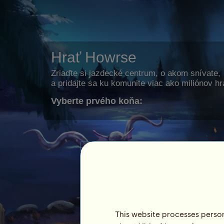
Hrať Howrse
Zriaďte si jazdecké centrum, o akom snívate,
a pridajte sa ku komunite viac ako miliónov h
Vyberte prvého koňa:
This website processes persona