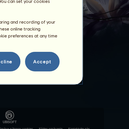
 You can set your cookies
haring and recording of your
hese online tracking
ookie preferences at any time
cline
Accept
Správa súborov cookies
Kódex správania
Kontaktujte nás