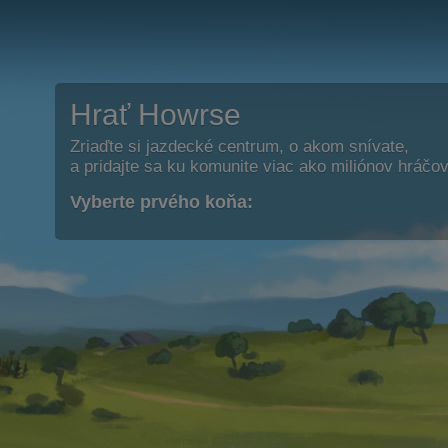
Hrať Howrse
Zriaďte si jazdecké centrum, o akom snívate,
a pridajte sa ku komunite viac ako miliónov hráčov
Vyberte prvého koňa: