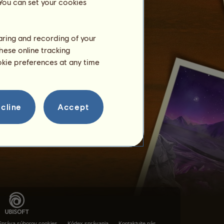
 You can set your cookies
haring and recording of your
hese online tracking
ookie preferences at any time
cline
Accept
Správa súborov cookies
Kódex správania
Kontaktujte nás