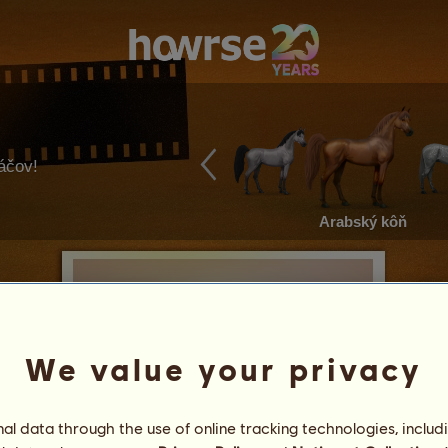
ráčov!
Arabský kôň
We value your privacy
l data through the use of online tracking technologies, includ