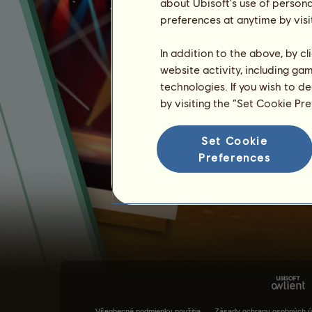
about Ubisoft's use of persona
preferences at anytime by visi
In addition to the above, by c
website activity, including ga
technologies. If you wish to d
by visiting the “Set Cookie Pr
Set Cookie
Preferences
Všeobecné podmienky použitia
Zásady ochrany osobných ú