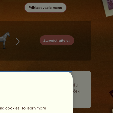
Prihlasovacie meno
Zaregistrujte sa
Hermes je putovný kôň, ktorý sa objavil
v
Komunita
udalosti Putovné kone. Chvíľu
zostal vo vašom žrebčíne a dal vám darček.
Počet navštívených hráčov:
508
ing cookies. To learn more