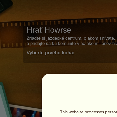
Hrať Howrse
Zriaďte si jazdecké centrum, o akom snívate,
a pridajte sa ku komunite viac ako miliónov h
Vyberte prvého koňa:
This website processes persona