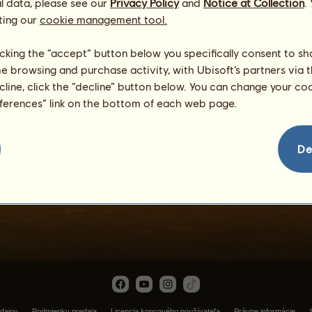
l data, please see our
Privacy Policy
and
Notice at Collection
.
ting our
cookie management tool.
licking the “accept” button below you specifically consent to s
me browsing and purchase activity, with Ubisoft’s partners via t
ecline, click the “decline” button below. You can change your c
eferences” link on the bottom of each web page.
Hermes
De
dajov
Podmienky predaja
Licencia koncového používateľa
Právne informácie