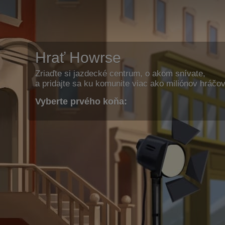
Hrať Howrse
Zriaďte si jazdecké centrum, o akom snívate,
a pridajte sa ku komunite viac ako miliónov hráčov
Vyberte prvého koňa: