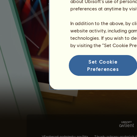
about Ubisoft's use of persona
preferences at anytime by visi
In addition to the above, by c
website activity, including ga
technologies. If you wish to d
by visiting the “Set Cookie Pr
Set Cookie
Preferences
Všeobecné podmienky použitia
Zásady ochrany osobných ú