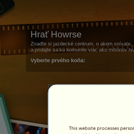
Hrať Howrse
Zriaďte si jazdecké centrum, o akom snívate,
a pridajte sa ku komunite viac ako miliónov h
Vyberte prvého koňa:
This website processes persona