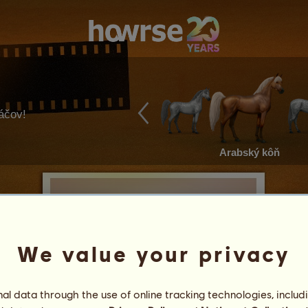
ráčov!
Arabský kôň
We value your privacy
l data through the use of online tracking technologies, includ