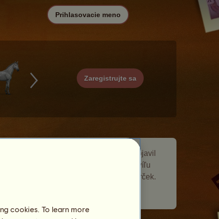
Prihlasovacie meno
Zaregistrujte sa
Nočná mora je putovný kôň, ktorý sa objavil
v
Komunita
udalosti Putovné kone. Chvíľu
zostal vo vašom žrebčíne a dal vám darček.
Počet navštívených hráčov:
266
ing cookies. To learn more