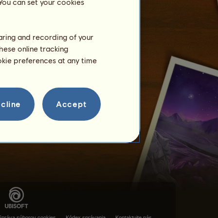
 You can set your cookies
haring and recording of your
hese online tracking
ookie preferences at any time
cline
Accept
Správa súborov cookies
Kódex správania
Kontaktujte nás