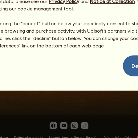
l data, please see our
Privacy Policy
and
Notice at Collection
.
ting our
cookie management tool.
licking the “accept” button below you specifically consent to s
me browsing and purchase activity, with Ubisoft’s partners via t
ecline, click the “decline” button below. You can change your c
eferences” link on the bottom of each web page.
Nočná mora
De
dajov
Podmienky predaja
Licencia koncového používateľa
Právne informácie