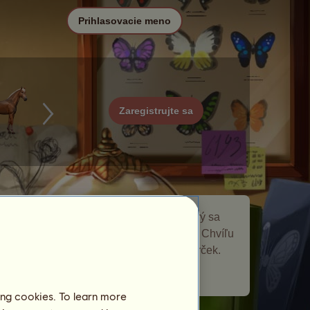
Prihlasovacie meno
Zaregistrujte sa
Mlynárik žeruchový je putovný kôň, ktorý sa
objavil v
Motýle
udalosti Putovné kone. Chvíľu
zostal vo vašom žrebčíne a dal vám darček.
Počet navštívených hráčov:
601
ing cookies. To learn more