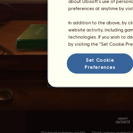
about Ubisoft's use of persona
preferences at anytime by visi
In addition to the above, by c
website activity, including ga
technologies. If you wish to d
by visiting the “Set Cookie Pr
Set Cookie
Preferences
Všeobecné podmienky použitia
Zásady ochrany osobných ú