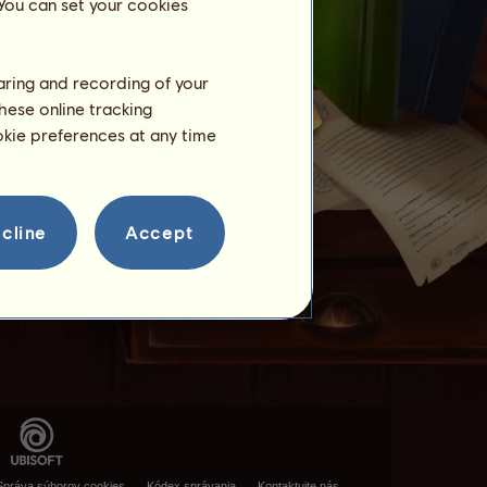
 You can set your cookies
haring and recording of your
hese online tracking
ookie preferences at any time
cline
Accept
Správa súborov cookies
Kódex správania
Kontaktujte nás