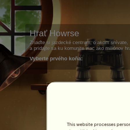
Hrať Howrse
Zriaďte si jazdecké centrum, o akom snívate,
a pridajte sa ku komunite viac ako miliónov h
Vyberte prvého koňa:
This website processes persona