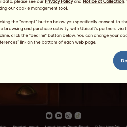
l data, please see our
Privacy Policy
and
Notice at Collection
.
ting our
cookie management tool.
licking the “accept” button below you specifically consent to s
me browsing and purchase activity, with Ubisoft’s partners via t
ecline, click the “decline” button below. You can change your c
eferences” link on the bottom of each web page.
Mlynárik žeruchový
De
dajov
Podmienky predaja
Licencia koncového používateľa
Právne informácie