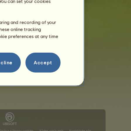
 You can set your cookies
haring and recording of your
hese online tracking
ookie preferences at any time
cline
Accept
Správa súborov cookies
Kódex správania
Kontaktujte nás