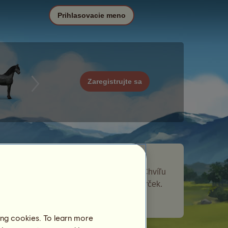
Prihlasovacie meno
Zaregistrujte sa
Arctica je putovný kôň, ktorý sa objavil
v
Sedem morí
udalosti Putovné kone. Chvíľu
zostal vo vašom žrebčíne a dal vám darček.
Počet navštívených hráčov:
37
ing cookies. To learn more