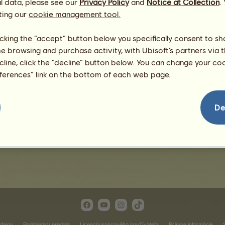
l data, please see our
Privacy Policy
and
Notice at Collection
.
ting our
cookie management tool.
licking the “accept” button below you specifically consent to s
me browsing and purchase activity, with Ubisoft’s partners via t
ecline, click the “decline” button below. You can change your c
eferences” link on the bottom of each web page.
Arctica
De
dajov
Podmienky predaja
Licencia koncového používateľa
Právne informácie