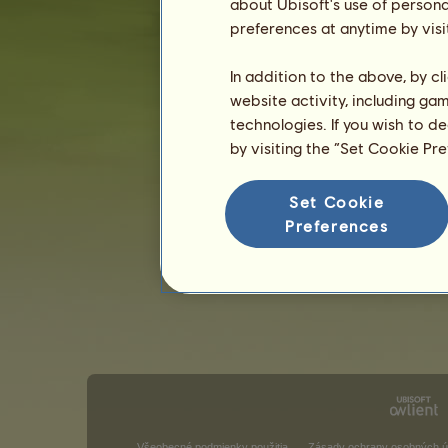
about Ubisoft's use of persona
preferences at anytime by visi
In addition to the above, by c
website activity, including ga
technologies. If you wish to d
by visiting the “Set Cookie Pr
Set Cookie
Preferences
Všeobecné podmienky použitia
Zásady ochrany osobných ú