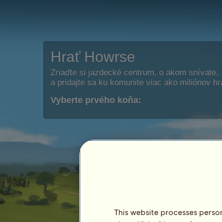
Hrať Howrse
Zriaďte si jazdecké centrum, o akom snívate,
a pridajte sa ku komunite viac ako miliónov h
Vyberte prvého koňa:
This website processes persona