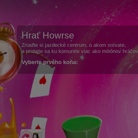
Hrať Howrse
Zriaďte si jazdecké centrum, o akom snívate,
a pridajte sa ku komunite viac ako miliónov hráčov
Vyberte prvého koňa: