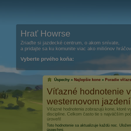
Hrať Howrse
Zriaďte si jazdecké centrum, o akom snívate,
a pridajte sa ku komunite viac ako miliónov hráčov
Vyberte prvého koňa:
Úspechy »
Najlepšie kone
»
Poradie víťazs
Víťazné hodnotenie 
westernovom jazdení
Víťazné hodnotenia zobrazujú kone, ktoré vyh
disciplíne. Celkom často tie s najväčším poč
úroveň!
Toto hodnotenie sa aktualizuje každú noc. Ulože
úspechmi.